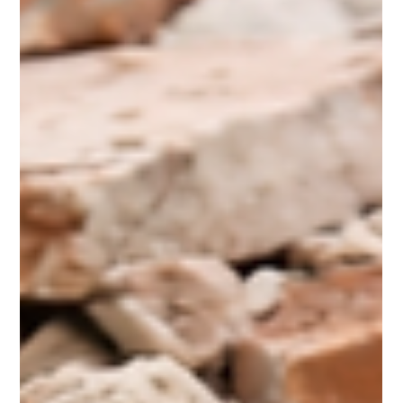
costo complessivo è di 55.000 €, si tende a
pensare che quella sia la somma a disposizione
dell’impresa per eseguire i lavori. In realtà, il
funzionamento economico e fiscale di una
ristrutturazione è più articolato e merita di
essere compreso, perché incide direttamente
sulla gestione del cantiere, sui tempi e sulla
qualità dell’intervento. La differenza tra importo
pagato e disponibilità