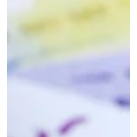
Quando si parla di ristrutturare casa, la prima
domanda che mi faccio è sempre: come posso
risparmiare senza rinunciare alla qualità?
Fortunatamente, in Italia esistono diverse
agevolazioni fiscali che ci aiutano a sostenere i
costi dei lavori. Se anche tu sei proprietario di
un appartamento o di una casa a Roma, questo
articolo ti guiderà passo passo tra le principali
detrazioni fiscali per la tua casa, spiegandoti
come funzionano e come approfittarne al meglio.
Ristrutturar