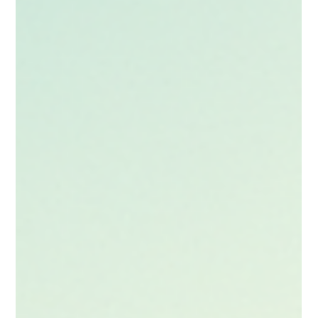
La gestione dei materiali di
risulta nella ristrutturazione: un
aspetto fondamentale
Quando si affronta una ristrutturazione,
l’attenzione si concentra spesso su spazi,
finiture e design. C’è però un aspetto
fondamentale che viene troppo spesso
sottovalutato: la gestione e lo smaltimento dei
materiali di risulta. Parliamo di tutto ciò che
viene rimosso durante i lavori: macerie,
pavimenti, rivestimenti, impianti, sanitari e
infissi. Questi materiali non sono semplici
rifiuti, ma rientrano nella categoria dei rifiuti
speciali da costruzione e demolizione , re