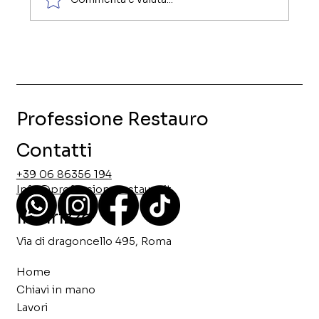
Quando Paghi una Ristrutturazione
Cosa Devi Sapere sui Costi Reali e le
Detrazioni Fiscali
Professione Restauro
Contatti
+39 06 86356 194
Info@professionerestauro.it
Indirizzo
Via di dragoncello 495, Roma
Home
Chiavi in mano
Lavori