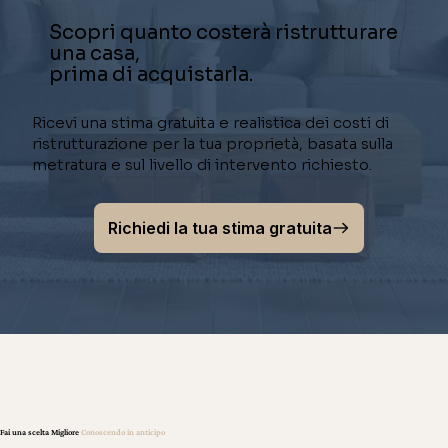
Scopri quanto costerà ristrutturare
una casa,
prima di acquistarla.
Ricevi una stima gratuita e realistica dei costi di
ristrutturazione per la tua proprietà, basata sulla
metratura e sul livello di intervento richiesto.
Richiedi la tua stima gratuita
Fai una scelta Migliore
Conoscendo in anticipo