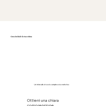
Cosa include la tua stima
Un intervallo di costo complessivo realistico
Ottieni una chiara
comprensione